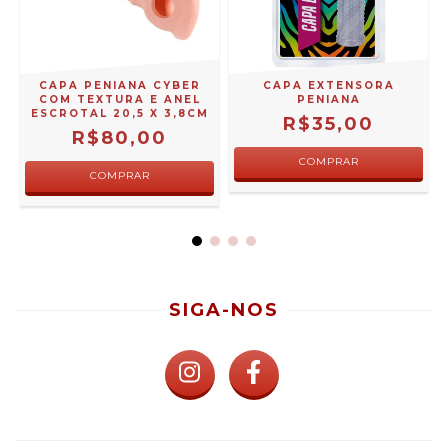
E
CAPA PENIANA CYBER
CAPA EXTENSORA
L
COM TEXTURA E ANEL
PENIANA
ESCROTAL 20,5 X 3,8CM
R$35,00
R$80,00
COMPRAR
SIGA-NOS