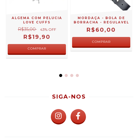
ALGEMA COM PELUCIA
MORDAÇA - BOLA DE
A
LOVE CUFFS
BORRACHA - REGULAVEL
R$35,00
R$60,00
43
% OFF
R$19,90
COMPRAR
SIGA-NOS